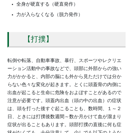
全身が硬直する（硬直発作）
力が入らなくなる（脱力発作）
【打撲】
転倒や転落、自動車事故、暴行、スポーツやレクリエ
ーション活動中の事故などで、頭部に外部からの強い
力がかかると、内部の脳にも外から見ただけでは分か
らない色々な変化が起きます。とくに頭蓋骨の内側に
出血が起こると生命に危険をおよぼすことがあるので
注意が必要です。頭蓋内出血（頭の中の出血）の症状
は、頭を打った後すぐ起こることも、数時間、１～２
日、ときには打撲後数週間～数か月かけて血が溜まり
症状が出ることもあります。頭部打撲の直後に何も症
状がなくても、十分注意して、少しでも以下のような