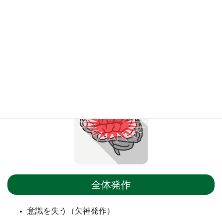
■
：側頭葉
意識・聴覚・情動
■
：後頭葉
視覚
全体発作
意識を失う（欠神発作）